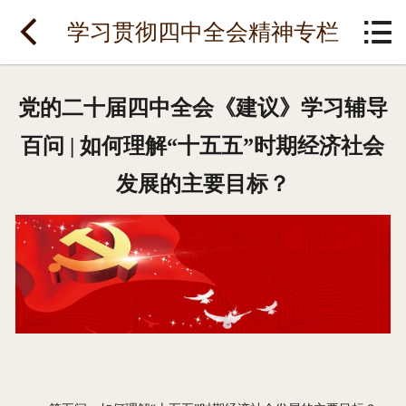
网站首页


学习贯彻四中全会精神专栏
关于酒店
党的二十届四中全会《建议》学习辅导
党建工作
百问 | 如何理解“十五五”时期经济社会
温馨客房
发展的主要目标？
餐饮美食
会议活动
酒店资讯
酒店预订
联系我们